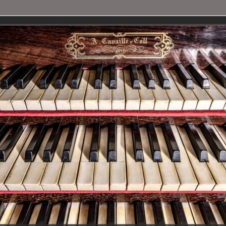
vaillé-Coll à Saint-François
)