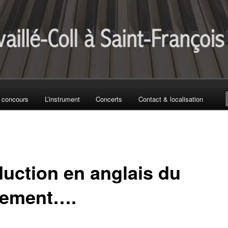
 concours
L’instrument
Concerts
Contact & localisation
duction en anglais du
lement….