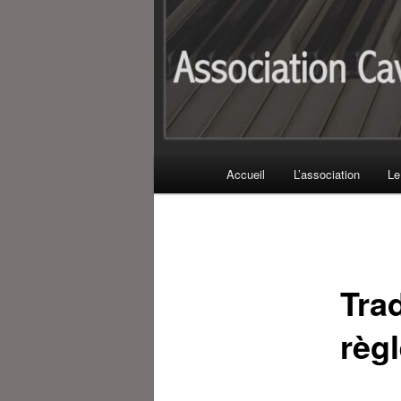
Menu
Accueil
L’association
Le
principal
Tra
règ