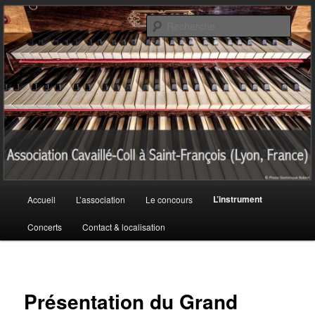
Aller
au
Rech
contenu
principal
Association Cavaillé-Coll à Saint-
François (Lyon, France)
Menu
L’instrument
Accueil
L’association
Le concours
principal
Concerts
Contact & localisation
Présentation du
Grand