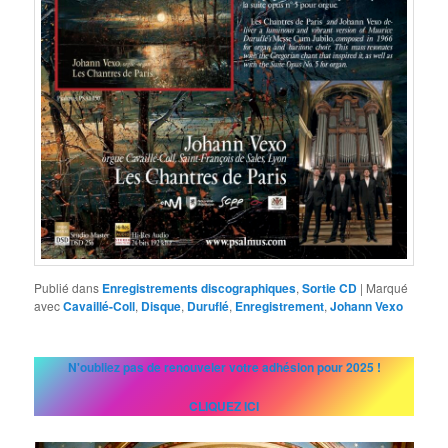
Publié dans
Enregistrements discographiques
,
Sortie CD
|
Marqué
avec
Cavaillé-Coll
,
Disque
,
Duruflé
,
Enregistrement
,
Johann Vexo
N'oubliez pas de renouveler votre adhésion pour 2025 !
CLIQUEZ ICI