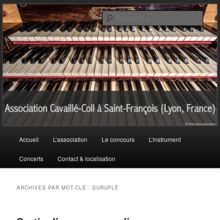
Aller
Aller
au
au
Rech
contenu
contenu
principal
secondaire
Association Cavaillé-Coll à Saint-
François (Lyon, France)
Menu
Accueil
L’association
Le concours
L’instrument
principal
Concerts
Contact & localisation
ARCHIVES PAR MOT-CLÉ :
DURUFLÉ